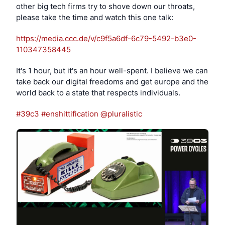
other big tech firms try to shove down our throats, 
please take the time and watch this one talk:
https://
media.ccc.de/v/c9f5a6df-6c79-5
492-b3e0-
110347358445
It's 1 hour, but it's an hour well-spent. I believe we can 
take back our digital freedoms and get europe and the 
world back to a state that respects individuals.
#
39c3
#
enshittification
@
pluralistic