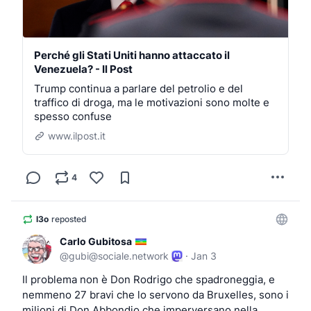
Perché gli Stati Uniti hanno attaccato il
Venezuela? - Il Post
Trump continua a parlare del petrolio e del
traffico di droga, ma le motivazioni sono molte e
spesso confuse
www.ilpost.it
4
l3o
reposted
Carlo Gubitosa
@
gubi@sociale.network
·
Jan 3
Il problema non è Don Rodrigo che spadroneggia, e 
nemmeno 27 bravi che lo servono da Bruxelles, sono i 
milioni di Don Abbondio che imperversano nella 