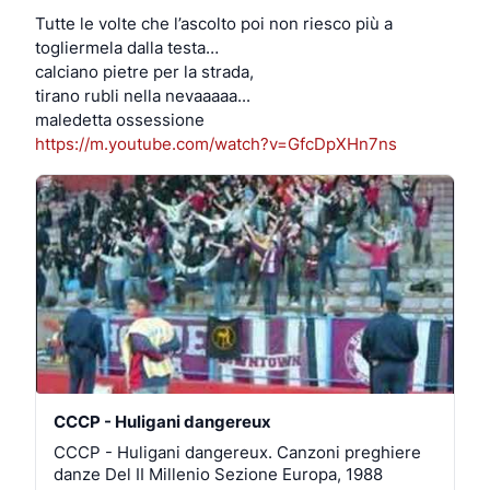
una guida passo passo.
Tutte le volte che l’ascolto poi non riesco più a
togliermela dalla testa…
Se ti intriga l’idea di riprenderti i tuoi dati e costruirti il 
calciano pietre per la strada,
tuo spazio online, qui trovi il catalogo delle app 
tirano rubli nella nevaaaaa...
installabili con YunoHost:
maledetta ossessione
https://m.youtube.com/watch?v=GfcDpXHn7ns
https://
apps.yunohost.org/
https://
doc.yunohost.org/it/admin/what
_is_yunohost
CCCP - Huligani dangereux
CCCP - Huligani dangereux. Canzoni preghiere
danze Del II Millenio Sezione Europa, 1988