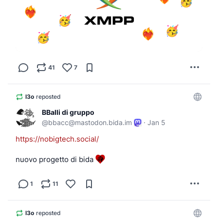
41
7
l3o
reposted
BBalli di gruppo
@
bbacc@mastodon.bida.im
·
Jan 5
https://
nobigtech.social/
nuovo progetto di bida 
1
11
l3o
reposted