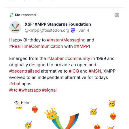
l3o
reposted
XSF: XMPP Standards Foundation
@
xmpp@fosstodon.org
·
Jan 4
Happy Birthday to 
#
InstantMessaging
 and 
#
RealTimeCommunication
 with 
#
XMPP
!
Emerged from the 
#
Jabber
#
community
 in 1999 and 
originally designed to provide an open and 
#
decentralised
 alternative to 
#
ICQ
 and 
#
MSN
, XMPP 
evolved to an independent alternative for todays 
#
chat
 apps.
#
rtc
#
whatsapp
#
signal
Hide