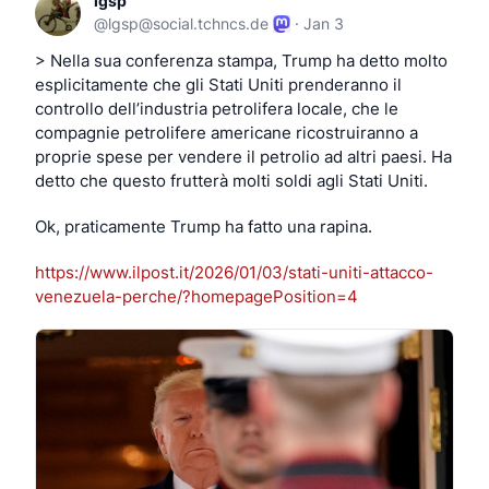
lgsp
#
Dotfiles
#
SysAdmin
#
QueerTech
#
TransInTech
@
lgsp@social.tchncs.de
·
Jan 3
#
DisabledInTech
#
Accessibility
#
Queer
#
LGBTQIA
#
LGBT
#
HumanContent
#
ContentCreator
> Nella sua conferenza stampa, Trump ha detto molto 
#
SmallYouTuber
#
SmallStreamer
#
YouTube
esplicitamente che gli Stati Uniti prenderanno il 
#
IndieCreator
#
SupportIndependent
#
LinuxUser
controllo dell’industria petrolifera locale, che le 
#
Tech
#
TechNews
#
OperatingSystems
compagnie petrolifere americane ricostruiranno a 
proprie spese per vendere il petrolio ad altri paesi. Ha 
detto che questo frutterà molti soldi agli Stati Uniti.
Ok, praticamente Trump ha fatto una rapina. 
https://www.
ilpost.it/2026/01/03/stati-uni
ti-attacco-
venezuela-perche/?homepagePosition=4