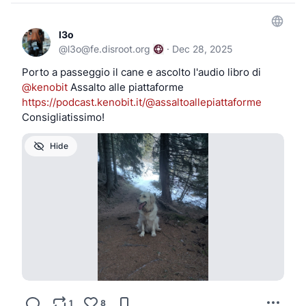
l3o
@
l3o@fe.disroot.org
·
Dec 28, 2025
Porto a passeggio il cane e ascolto l'audio libro di
@
kenobit
Assalto alle piattaforme
https://podcast.kenobit.it/@assaltoallepiattaforme
Consigliatissimo!
Hide
1
8