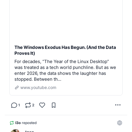
#
TerminalTilt
#
WindowsExodus
#
Windows10
#
Windows11
#
Microsoft
#
WindowsEOL
#
Recall
#
Copilot
#
DigitalSovereignty
#
Privacy
#
DigitalPrivacy
#
NoAI
#
HumanMade
#
DeGoogle
#
EthicalTech
#
Autonomy
#
DataSovereignty
#
AntiSpyware
#
Telemetry
#
SurveillanceCapitalism
#
RightToPrivacy
#
Encryption
#
SoftwareFreedom
#
ExitWindows
The Windows Exodus Has Begun. (And the Data
#
Migration
#
LinuxGaming
#
GamingOnLinux
Proves It)
#
SteamDeck
#
Valve
#
Proton
#
Bazzite
#
SteamOS
#
HandheldGaming
For decades, “The Year of the Linux Desktop”
#
PCGaming
#
ROGAlly
#
LegionGo
was treated as a tech world punchline. But as we
#
GamingCommunity
#
SteamHardwareSurvey
enter 2026, the data shows the laughter has
#
EWaste
#
Sustainability
#
RightToRepair
stopped. Between th...
#
PlannedObsolescence
#
CircularEconomy
#
GreenTech
#
SaveThePC
#
Hardware
#
Environment
www.youtube.com
#
EUtech
#
PublicMoneyPublicCode
#
OpenStandards
#
SchleswigHolstein
#
GermanyTech
#
GovernmentIT
1
2
#
DigitalRights
#
Linux
#
GNUlinux
#
Debian
#
Trixie
#
FOSS
#
FLOSS
#
OpenSource
#
LibreOffice
#
Thunderbird
#
Nextcloud
#
SelfHosted
#
HomeLab
l3o
reposted
#
CLI
#
CommandLine
#
Terminal
#
Bash
#
FishShell