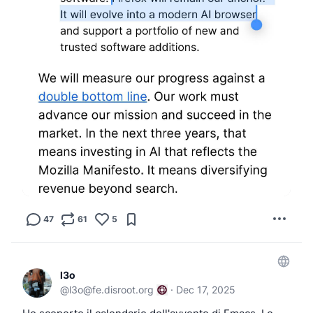
47
61
5
l3o
@
l3o@fe.disroot.org
·
Dec 17, 2025