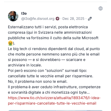
l3o
@
l3o@fe.disroot.org
·
Dec 28, 2025
·
Esternalizzano tutti i servizi, posta elettronica
compresa (qui in Svizzera nelle amministrazioni
pubbliche va fortissimo il culto della suite Microsoft
).
Le big tech ci rendono dipendenti dal cloud, al punto
che molte persone nemmeno sanno più che le email
si possono — e si dovrebbero — scaricare e
archiviare in locale.
Poi però escono con “soluzioni” surreali tipo:
cancellate tutte le vecchie email per risparmiare.
No, il problema non sono le email.
Il problema è aver ceduto infrastrutture, competenze
e sovranità digitale a chi monetizza ogni byte...
https://www.tio.ch/svizzera/attualita/1893476/l-idea-
per-risparmiare-cancellate-tutte-le-vecchie-email