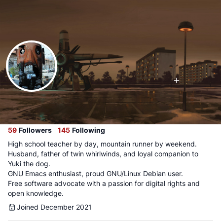
Follow
l3o
@
l3o@fe.disroot.org
59
Followers
145
Following
High school teacher by day, mountain runner by weekend.
Husband, father of twin whirlwinds, and loyal companion to
Yuki the dog.
GNU Emacs enthusiast, proud GNU/Linux Debian user.
Free software advocate with a passion for digital rights and
open knowledge.
Joined December 2021