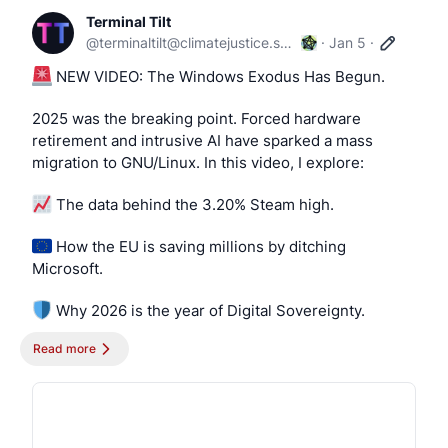
Terminal Tilt
@
terminaltilt@climatejustice.social
·
Jan 5
·
 NEW VIDEO: The Windows Exodus Has Begun.
2025 was the breaking point. Forced hardware 
retirement and intrusive AI have sparked a mass 
migration to GNU/Linux. In this video, I explore:
 The data behind the 3.20% Steam high.
 How the EU is saving millions by ditching 
Microsoft.
 Why 2026 is the year of Digital Sovereignty.
Read more
Stop fighting your OS. Start owning it.
 Full Video: 
https://www.
youtube.com/watch?
v=dLzdTgCXyRU