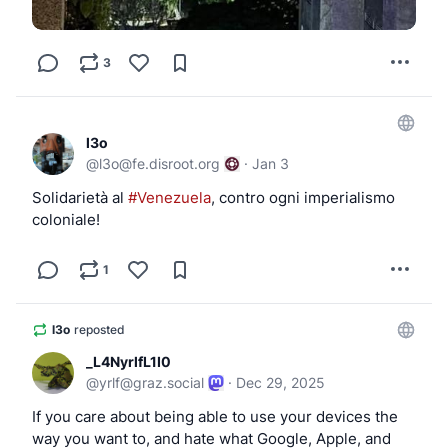
3
l3o
@
l3o@fe.disroot.org
·
Jan 3
Solidarietà al 
#Venezuela
, contro ogni imperialismo 
coloniale!
1
l3o
reposted
_L4NyrlfL1I0
@
yrlf@graz.social
·
Dec 29, 2025
If you care about being able to use your devices the 
way you want to, and hate what Google, Apple, and 