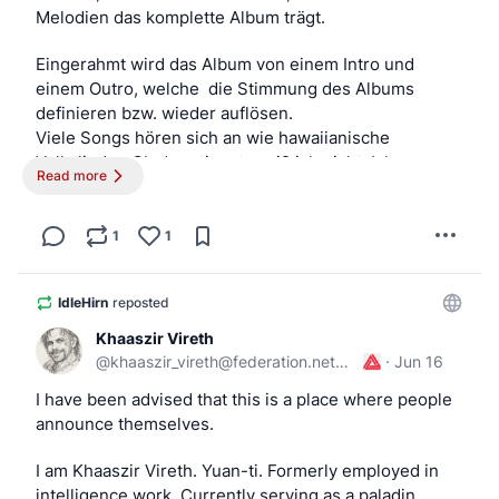
Melodien das komplette Album trägt.
Eingerahmt wird das Album von einem Intro und 
einem Outro, welche  die Stimmung des Albums 
definieren bzw. wieder auflösen.
Viele Songs hören sich an wie hawaiianische 
Volkslieder. Ob das stimmt, weiß ich nicht. Ich 
Read more
verstehe kein hawaiianisch. Zumindest geben die 
Lieder einem dieses Gefühl.
1
1
Das kommt nicht von ungefähr. IZ  war eine der 
bekanntesten Stimmen der hawaiianischen 
IdleHirn
reposted
Kulturbewegung. Viele seiner Lieder handeln von 
Heimat, Natur und der Bewahrung der hawaiianischen 
Khaaszir Vireth
Kultur. Das merkt man auch dann, wenn man kein 
@
khaaszir_vireth@federation.network
·
Jun 16
Wort versteht.
I have been advised that this is a place where people 
announce themselves.
Manche Stücke haben mich sogar an die Radiosender 
aus Fallout erinnert, andere sofort an 50 First Dates.
I am Khaaszir Vireth. Yuan-ti. Formerly employed in 
intelligence work. Currently serving as a paladin 
Und dann steht ganz am Ende der Song. Zum Glück. 