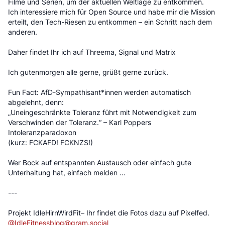
Filme und Serien, um der aktuellen Weltlage zu entkommen.
Ich interessiere mich für Open Source und habe mir die Mission
erteilt, den Tech-Riesen zu entkommen – ein Schritt nach dem
anderen.
Daher findet Ihr ich auf Threema, Signal und Matrix
Ich gutenmorgen alle gerne, grüßt gerne zurück.
Fun Fact: AfD-Sympathisant*innen werden automatisch
abgelehnt, denn:
„Uneingeschränkte Toleranz führt mit Notwendigkeit zum
Verschwinden der Toleranz.“ – Karl Poppers
Intoleranzparadoxon
(kurz: FCKAFD! FCKNZS!)
Wer Bock auf entspannten Austausch oder einfach gute
Unterhaltung hat, einfach melden …
---
Projekt IdleHirnWirdFit– Ihr findet die Fotos dazu auf Pixelfed.
@
IdleFitnessblog@gram.social