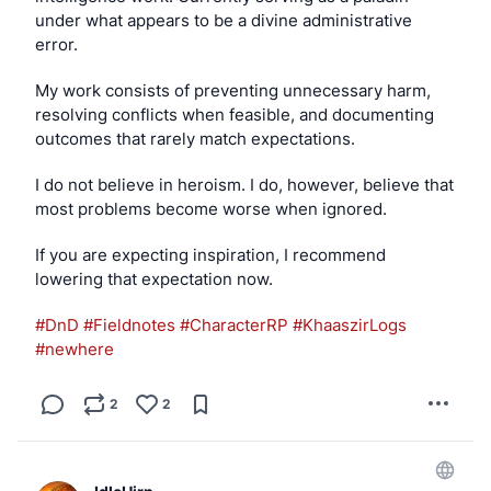
under what appears to be a divine administrative 
Somewhere Over the Rainbow / What a Wonderful 
error.
World ist so oft gespielt worden, dass man leicht 
vergisst, wie schön diese Version eigentlich ist. Im 
My work consists of preventing unnecessary harm, 
Kontext des Albums hat sie mich voll erwischt und 
resolving conflicts when feasible, and documenting 
emotional reingezogen.
outcomes that rarely match expectations.
Lieblingssongs:
I do not believe in heroism. I do, however, believe that 
– Hawai‘i 78 introduction
most problems become worse when ignored.
– ama ama
– Country Roads
If you are expecting inspiration, I recommend 
– White Sandy Beach
lowering that expectation now.
– Hawaiian Suppa Man
– Somewhere over the Rainbow/ What a wonderful 
#DnD
#Fieldnotes
#CharacterRP
#KhaaszirLogs
World
#newhere
– Hawai‘i 78
Bewertung:
 8/10
2
2
#musik
#projekt1252
#idlehirnhörtmusik
#12bücher52alben