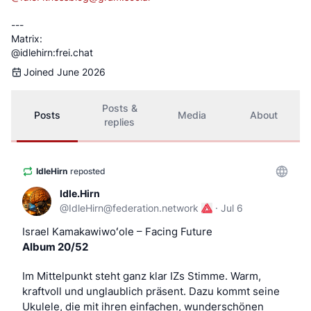
---
Matrix:
@idlehirn:frei.chat
Joined June 2026
Posts &
Posts
Media
About
replies
IdleHirn
reposted
Idle.Hirn
@
IdleHirn@federation.network
·
Jul 6
Israel Kamakawiwoʻole – Facing Future
Album 20/52
Im Mittelpunkt steht ganz klar IZs Stimme. Warm, 
kraftvoll und unglaublich präsent. Dazu kommt seine 
Ukulele, die mit ihren einfachen, wunderschönen 