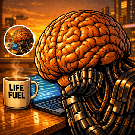
Follow
IdleHirn
@
IdleHirn@fe.disroot.org
56
Followers
184
Following
Dies ist der Zweitaccount von
@
IdleHirn@federation.network
Zweifacher Papa, der sich durchs Familienleben stümpert. Hat
den Blog
@
papa-spuren@text.tchncs.de
dazu.
Ich würfle gerne und stelle mir dabei wilde Sachen vor (D&D &
andere PnP-Systeme).
Ansonsten lese ich gerne belanglose Bücher, schaue dumme