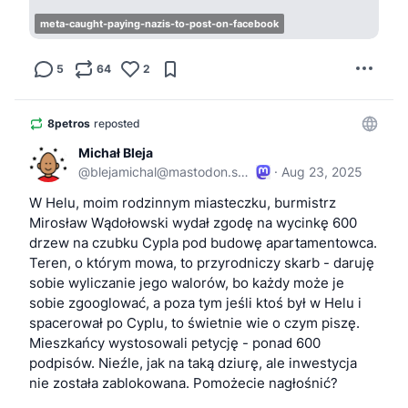
meta-caught-paying-nazis-to-post-on-facebook
5
64
2
8petros
reposted
Michał Bleja
@
blejamichal@mastodon.social
·
Aug 23, 2025
W Helu, moim rodzinnym miasteczku, burmistrz 
Mirosław Wądołowski wydał zgodę na wycinkę 600 
drzew na czubku Cypla pod budowę apartamentowca. 
Teren, o którym mowa, to przyrodniczy skarb - daruję 
sobie wyliczanie jego walorów, bo każdy może je 
sobie zgooglować, a poza tym jeśli ktoś był w Helu i 
spacerował po Cyplu, to świetnie wie o czym piszę. 
Mieszkańcy wystosowali petycję - ponad 600 
podpisów. Nieźle, jak na taką dziurę, ale inwestycja 
nie została zablokowana. Pomożecie nagłośnić?