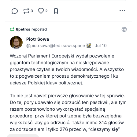
3
2
8petros
reposted
Piotr Sowa
@
piotrsowa@fedi.sowi.space
·
Jul 10
Wczoraj Parlament Europejski wydał pozwolenie 
gigantom technologicznym na nieskrępowane i 
proaktywne czytanie twoich wiadomości. A wszystko 
to z pogwałceniem procesu demokratycznego i ku 
uciesze Polskiej klasy politycznej.
To nie jest nawet pierwsze głosowanie w tej sprawie. 
Do tej pory udawało się odrzucić ten paszkwil, ale tym 
razem postanowiono wykorzystać specjalną 
procedurę, przy której potrzebna była bezwzględna 
większość, aby go odrzucić. Także mimo 314 głosów 
za odrzuceniem i tylko 276 przeciw, “cieszymy się” 
zaostrzeniem Chat Control 1.0. Więcej władzy dla 