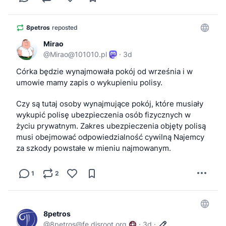
8petros
reposted
Mirao
@
Mirao@101010.pl
·
3d
Córka będzie wynajmowała pokój od września i w 
umowie mamy zapis o wykupieniu polisy. 
Czy są tutaj osoby wynajmujące pokój, które musiały 
wykupić polisę ubezpieczenia osób fizycznych w 
życiu prywatnym. Zakres ubezpieczenia objęty polisą 
musi obejmować odpowiedzialność cywilną Najemcy 
za szkody powstałe w mieniu najmowanym.
1
2
8petros
@
8petros@fe.disroot.org
·
3d
·