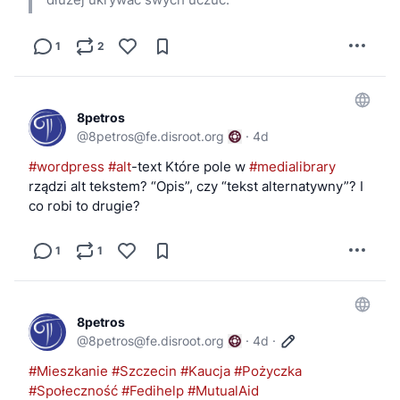
1
2
8petros
@
8petros@fe.disroot.org
·
4d
#wordpress
#alt
-text Które pole w 
#medialibrary
rządzi alt tekstem? “Opis”, czy “tekst alternatywny”? I 
co robi to drugie?
1
1
8petros
@
8petros@fe.disroot.org
·
4d
·
#Mieszkanie
#Szczecin
#Kaucja
#Pożyczka
#Społeczność
#Fedihelp
#MutualAid