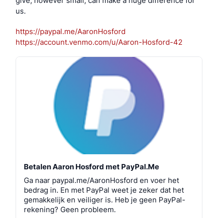
give, however small, can make a huge difference for 
us.
https://
paypal.me/AaronHosford
https://
account.venmo.com/u/Aaron-Hosf
ord-42
Betalen Aaron Hosford met PayPal.Me
Ga naar paypal.me/AaronHosford en voer het
bedrag in. En met PayPal weet je zeker dat het
gemakkelijk en veiliger is. Heb je geen PayPal-
rekening? Geen probleem.