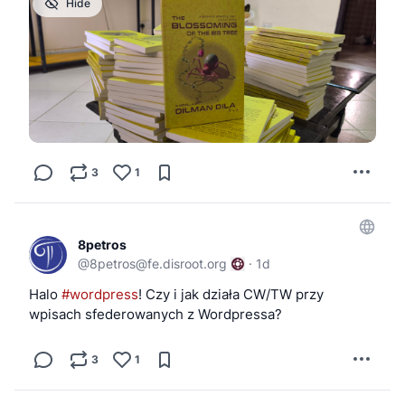
Hide
3
1
8petros
@
8petros@fe.disroot.org
·
1d
Halo 
#wordpress
! Czy i jak działa CW/TW przy 
wpisach sfederowanych z Wordpressa?
3
1