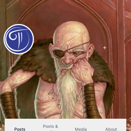
Follow
8petros
@
8petros@fe.disroot.org
30
Followers
50
Following
Free radical.
Old fart.
Cracking the system for a living.
A barbarian with overgrown brain.
Joined March 2026
Posts &
Posts
Media
About