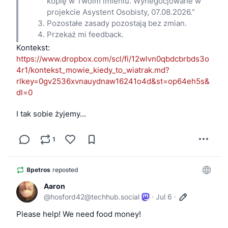
kopię w Twoim imieniu. Wynegocjowane w
projekcie Asystent Osobisty, 07.08.2026.”
Pozostałe zasady pozostają bez zmian.
Przekaż mi feedback.
Kontekst: 
https://www.dropbox.com/scl/fi/12wlvn0qbdcbrbds3o
4r1/kontekst_mowie_kiedy_to_wiatrak.md?
rlkey=0gv2536xvnauydnaw16241o4d&st=op64eh5s&
dl=0
I tak sobie żyjemy…
1
8petros
reposted
Aaron
@
hosford42@techhub.social
·
Jul 6
·
Please help! We need food money!