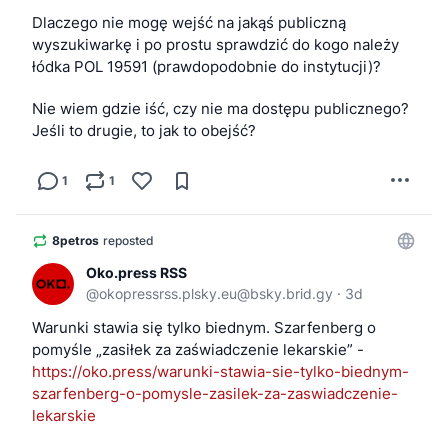
Dlaczego nie mogę wejść na jakąś publiczną 
wyszukiwarkę i po prostu sprawdzić do kogo należy 
łódka POL 19591 (prawdopodobnie do instytucji)?
Nie wiem gdzie iść, czy nie ma dostępu publicznego? 
Jeśli to drugie, to jak to obejść?
1
1
8petros
reposted
Oko.press RSS
@
okopressrss.plsky.eu@bsky.brid.gy
·
3d
Warunki stawia się tylko biednym. Szarfenberg o 
pomyśle „zasiłek za zaświadczenie lekarskie” - 
https://oko.press/warunki-stawia-sie-tylko-biednym-
szarfenberg-o-pomysle-zasilek-za-zaswiadczenie-
lekarskie