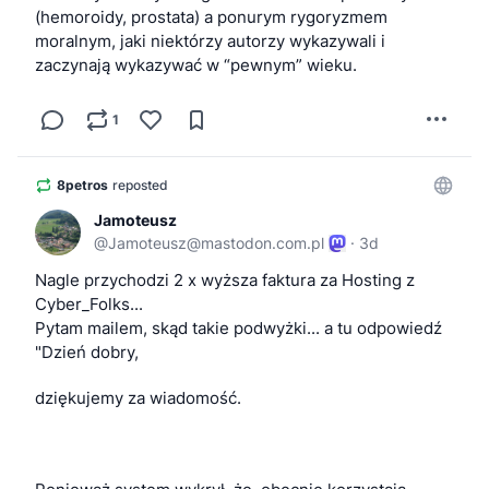
twojego i twoich dzieci. To się nazywa perfidność!
(hemoroidy, prostata) a ponurym rygoryzmem 
moralnym, jaki niektórzy autorzy wykazywali i 
Niestety to dopiero początek szerszej batalii o 
zaczynają wykazywać w “pewnym” wieku.
demontaż praw obywatelskich w Unii Europejskiej 
oraz Polsce. Twoja prywatność, anonimowość i 
1
niezależność są Tobie po cichu odbierane, a klasa 
polityczna zaciera rączki, bo będzie dyktować, co 
możesz mówić i jak masz myśleć. 
#Polityka
#UE
8petros
reposted
#ParlamentEuropejski
#Prywatność
#Anonimość
#ChatControl
Jamoteusz
#ChatControl10
#PolskaPolityka
@
Jamoteusz@mastodon.com.pl
·
3d
#Polska
#plpol
Nagle przychodzi 2 x wyższa faktura za Hosting z 
Cyber_Folks...
Pytam mailem, skąd takie podwyżki... a tu odpowiedź
"Dzień dobry,
dziękujemy za wiadomość.