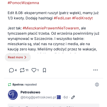
#PomocWzajemna
Edit 8.08: eksperyment ruszył (patrz wątek), mamy już 
1/3 kwoty. Dodaję hashtagi 
#FediLoan
#FediKredyt
Jest tak: 
#MieszkaniePrawemNieTowarem
, ale 
tymczasem płacić trzeba. Od września powinniśmy już 
wynajmować w Szczecinie. I wszystko ładnie: 
mieszkania są, stać nas na czynsz i media, ale na 
kaucję zero kasy. Mieliśmy odłożyć przez te wakacje, 
ale było trochę szkód i awarii, które zjadly ten 
Read more
fundusz. A przewidywana kaucja to gdzieś pomiędzy 
trzy a 5 tysięcy.
4
11
1
Mamy dwa potencjalne żrodla kasy na to:
8petros
bywały w tych sprawach kolega próbuje
reposted
sprzedać nasz megazestaw LEGO Mindstorms -
Petroskowo
teoretycznie wart ze trzy tysiące;
@
blog@petroskowo.pl
·
6d
·
od poprzedniego landlorda będę wyszarpywal
kaucję (też trzy tysiące) której nie oddal - ale to