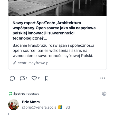
Nowy raport SpołTech: „Architektura
współpracy. Open source jako siła napędowa
polskiej innowacji i suwerenności
technologicznej”…
Badanie krajobrazu rozwiązań i społeczności
open source, barier wdrożenia i szans na
wzmocnienie suwerenności cyfrowej Polski.
centrumcyfrowe.pl
1
2
8petros
reposted
Brie Mmm
@
brie@venera.social
·
3d