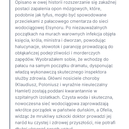
Opisano w owej historii rozszerzanie się zakaźnej
postaci zapalenia opon mózgowych, które,
podobnie jak tyfus, mogło być spowodowane
przeciekami z pałacowego cmentarza do sieci
wodociągowej Elsynoru. Po niezauważalnych
początkach na murach warownych infekcja objęła
księcia, króla, ministra i dworzan, powodując
halucynacje, słowotok i paranoję prowadzącą do
obłąkańczej podejrzliwości i morderczych
zapędów. Wyobrażałem sobie, że wchodzę do
pałacu na samym początku dramatu, dysponując
władzą wykonawczą skutecznego inspektora
służby zdrowia. Główni nosiciele choroby
(Klaudiusz, Poloniusz i wyraźnie nieuleczalny
Hamlet) zostają poddani kwarantannie w
szpitalnych izolatkach. Czysta woda i skuteczna,
nowoczesna sieć wodociągowa zaprowadzają
wkrótce porządek w państwie duńskim, a Ofelia,
widząc że mrukliwy szkocki doktor prowadzi jej
naród ku czystej i zdrowej przyszłości, nie potrafi
dłużej ukrywać swych uczuć.