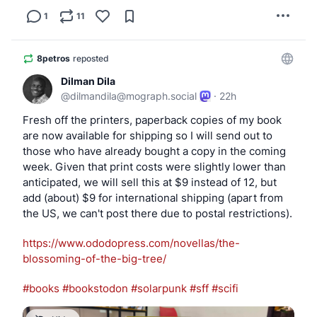
1
11
8petros
reposted
Dilman Dila
@
dilmandila@mograph.social
·
22h
Fresh off the printers, paperback copies of my book 
are now available for shipping so I will send out to 
those who have already bought a copy in the coming 
week. Given that print costs were slightly lower than 
anticipated, we will sell this at $9 instead of 12, but 
add (about) $9 for international shipping (apart from 
the US, we can't post there due to postal restrictions).
https://www.
ododopress.com/novellas/the-
bl
ossoming-of-the-big-tree/
#
books
#
bookstodon
#
solarpunk
#
sff
#
scifi