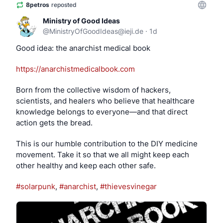
8petros
reposted
Ministry of Good Ideas
@
MinistryOfGoodIdeas@ieji.de
·
1d
Good idea: the anarchist medical book
https://
anarchistmedicalbook.com
Born from the collective wisdom of hackers, 
scientists, and healers who believe that healthcare 
knowledge belongs to everyone—and that direct 
action gets the bread.
This is our humble contribution to the DIY medicine 
movement. Take it so that we all might keep each 
other healthy and keep each other safe.
#
solarpunk
, 
#
anarchist
, 
#
thievesvinegar