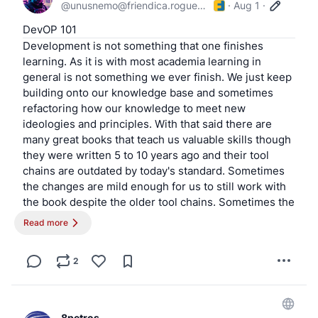
@
unusnemo@friendica.rogueproject.org
·
Aug 1
·
ile jeszcze zostało do spłacenia.
Zrewanżujemy się społecznosci, znów podejmując w 
DevOP 101
Szczecinie naszą pracę dla dobra wspólnego.
Development is not something that one finishes 
learning. As it is with most academia learning in 
CZAS START
general is not something we ever finish. We just keep 
building onto our knowledge base and sometimes 
Kto chce i może, pomagajcie.
refactoring how our knowledge to meet new 
ideologies and principles. With that said there are 
Kto nie może a popiera - podbijajcie.
many great books that teach us valuable skills though 
they were written 5 to 10 years ago and their tool 
Kto ma pomysł jak to ulepszyć - komentujcie.
chains are outdated by today's standard. Sometimes 
the changes are mild enough for us to still work with 
Nienawistników blokujemy na raz.
the book despite the older tool chains. Sometimes the 
changes are so radical that it is more work to try to 
Read more
adapt the source to our modern tool chains than to 
just get a different resource. Though not all books are 
2
of the same quality. So when you find a good one it is 
nice to use that book. Learn the techniques and then 
worry about adapting those techniques to a modern 
tool chain once they are fully understood.
8petros