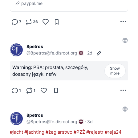
paypal.me
7
26
8petros
@
8petros@fe.disroot.org
·
2d
·
Warning:
PSA: prostata, szczegóły,
Show
more
dosadny język, nsfw
1
1
8petros
@
8petros@fe.disroot.org
·
3d
#jacht
#jachting
#żeglarstwo
#PZŻ
#rejestr
#reja24