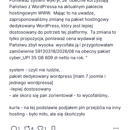
Ponieważ system wykrył, że  obecnie korzystają  
Państwo z WordPressa na aktualnym pakiecie 
hostingowym WWW.  Mając to na uwadze, 
zaproponowaliśmy zmianę na pakiet hostingowy 
dedykowany WordPress, który jest lepiej 
dostosowany do potrzeb tej platformy.  Ta zmiana to 
tylko propozycja, ponieważ cena wydawał się 
Państwu zbyt wysoka  wycofała ją i przygotowałam 
zamówienie 59130318/2026/08 na obecny pakiet 
cyber_UP! 35 GB 609 zł netto na rok. "
system - czyli nie ludzie,
pakiet dedykowany wordpress [mam 7 joomle i 
jednego wordpressa]
-lepiej dostosowany
- ale skoro się pan zorientował - to wycofaliśmy..
kur!a - na tej podstawie podjałem pln przejśćia na inny 
hosting - było miło, ale się śkończyło
1
4
1