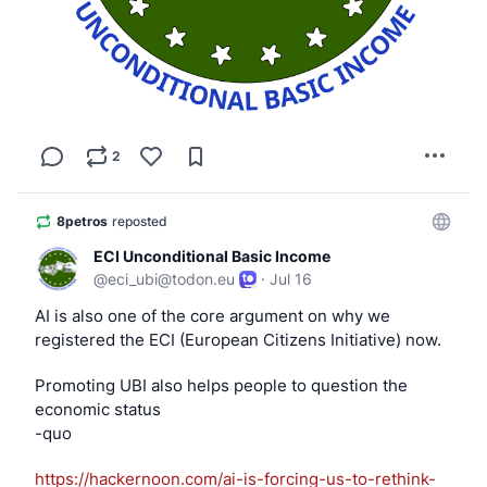
FROM docker.io/linuxmintd/mint21-amd64:latest
# Prevent interactive prompts during package 
ENV DEBIAN_FRONTEND=noninteractive

# Update repository lists and install the exp
RUN apt-get update && apt-get upgrade -y && a
2
    gcc-12 \

    g++-12 \

8petros
reposted
    make \

ECI Unconditional Basic Income
    git \

@
eci_ubi@todon.eu
·
Jul 16
    gdb \

    valgrind \

AI is also one of the core argument on why we 
registered the ECI (European Citizens Initiative) now.
    sudo \

    && echo "developer ALL=(ALL) NOPASSWD:ALL
Promoting UBI also helps people to question the 
    && rm -rf /var/lib/apt/lists/*

economic status
-quo
# Link system compiler targets explicitly to 
RUN update-alternatives --install /usr/bin/gc
https://
hackernoon.com/ai-is-forcing-u
s-to-rethink-