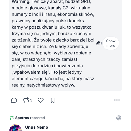
Warning:
Ten cały aparat, budżet GRU,
potrwa, bo może się to wręcz o sąd oprzeć
modele głosowe, kanały C2, wirtualne
I co teraz? Teraz proszę Was o społecznościową 
numery z Indii i Iranu, ekonomia skinów,
pożyczkę.
prawnicy analizujący polski kodeks
karny w poszukiwaniu luk, to wszystko
Scenariusz: 
trzyma się na jednym, bardzo kruchym
założeniu. Że twoje dziecko bardziej boi
Show
Kto chce nam pomóc, wysyła nam blikiem (tel. 
1
more
się ciebie niż ich. Że kiedy zorientuje
510055644) od 100 do 500 zł, z dopiskiem “na 
się, w co wdepnęło, wybierze robienie
kaucję”. Jeśli nie masz blika, napisz dm - podam 
dalej strasznych rzeczy zamiast
Ci numer konta.
przyjścia do rodzica i powiedzenia
Każdą wpłatę będę potwierdzał (anonimizując) w 
„wpakowałem się". I to jest jedyny
komentarzach do tego postu, podając ile do tej 
element całego łańcucha, na który masz
pory zebralismy z wszystkich źródeł.
realny, natychmiastowy wpływ.
Od 5 października (tak przychodzą pieniądze) 
będziemy spłacać poszczególne “cegiełki, 
5
poczynając od najstarszych. Spodziewam się, że 
uda nam się spłacić do tysiąca złotych 
miesięcznie, absolutne minimum to 500 złotych.
8petros
reposted
Każdą spłatę będę zaznaczał jako komentarz 
Unus Nemo
(tam gdzie kwitowalem otrzymanie), informując 