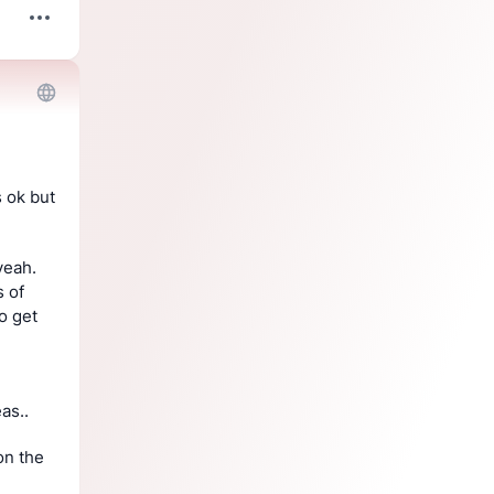
 ok but 
eah. 
of 
o get 
as..
on the 