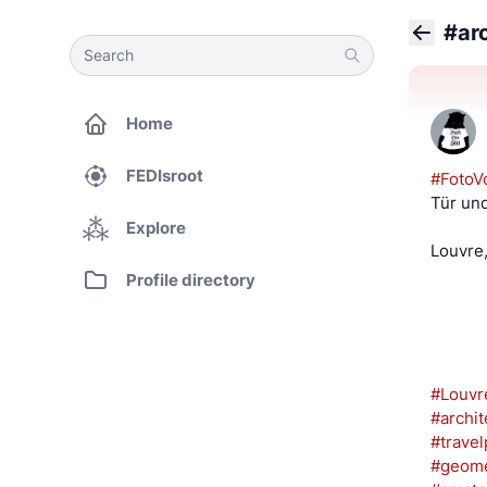
#ar
Search
Search
Back
Home
FEDIsroot
#FotoV
Tür un
Explore
Louvre
Profile directory
#Louvr
#archit
#trave
#geome