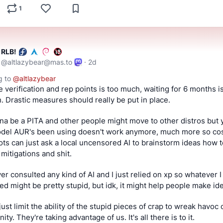
1
RLB!
@
altlazybear@mas.to
·
2d
g to
@
altlazybear
e verification and rep points is too much, waiting for 6 months is
h. Drastic measures should really be put in place.
nna be a PITA and other people might move to other distros but y
del AUR's been using doesn't work anymore, much more so cos 
diots can just ask a local uncensored AI to brainstorm ideas how t
mitigations and shit. 
ver consulted any kind of AI and I just relied on xp so whatever I 
led might be pretty stupid, but idk, it might help people make ide
 just limit the ability of the stupid pieces of crap to wreak havoc 
ty. They're taking advantage of us. It's all there is to it.