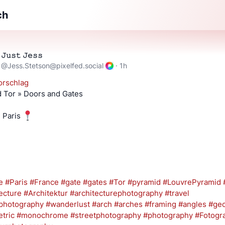
ch
𝙹𝚞𝚜𝚝 𝙹𝚎𝚜𝚜
@
Jess.Stetson@pixelfed.social
·
1h
orschlag
d Tor » Doors and Gates
, Paris
e
#Paris
#France
#gate
#gates
#Tor
#pyramid
#LouvrePyramid
ecture
#Architektur
#architecturephotography
#travel
lphotography
#wanderlust
#arch
#arches
#framing
#angles
#ge
tric
#monochrome
#streetphotography
#photography
#Fotogra