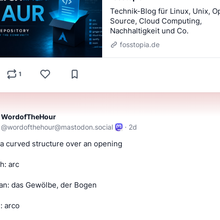
Technik-Blog für Linux, Unix, 
Source, Cloud Computing,
Nachhaltigkeit und Co.
fosstopia.de
1
WordofTheHour
@
wordofthehour@mastodon.social
·
2d
: a curved structure over an opening
h: arc
an: das Gewölbe, der Bogen
n: arco