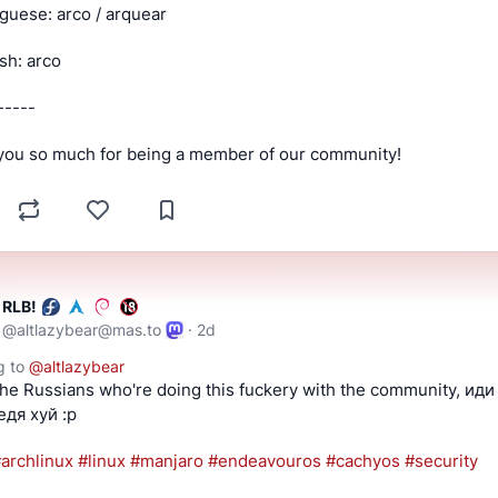
guese: arco / arquear
sh: arco
-----
you so much for being a member of our community!
RLB!
@
altlazybear@mas.to
·
2d
g to
@
altlazybear
the Russians who're doing this fuckery with the community, иди
едя хуй :p
#
archlinux
#
linux
#
manjaro
#
endeavouros
#
cachyos
#
security