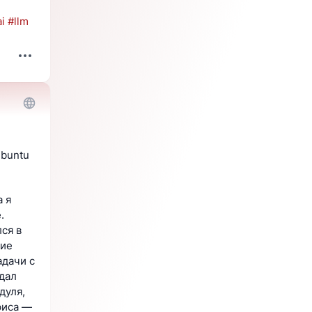
ai
#
llm
buntu 
 я 
 
я в 
ие 
дачи с 
ал 
уля, 
иса — 