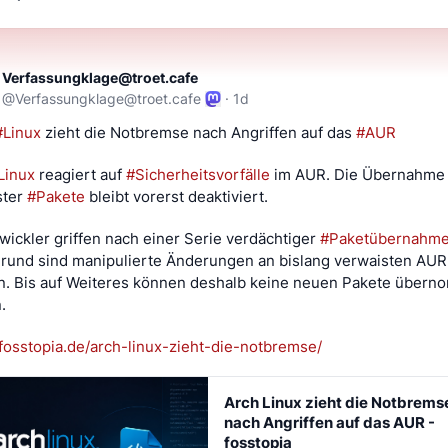
Verfassungklage@troet.cafe
@
Verfassungklage@troet.cafe
·
1d
#
Linux
 zieht die Notbremse nach Angriffen auf das 
#
AUR
Linux
 reagiert auf 
#
Sicherheitsvorfälle
 im AUR. Die Übernahme 
ter 
#
Pakete
 bleibt vorerst deaktiviert.
wickler griffen nach einer Serie verdächtiger 
#
Paketübernahm
grund sind manipulierte Änderungen an bislang verwaisten AUR
n. Bis auf Weiteres können deshalb keine neuen Pakete übern
.
fosstopia.de/arch-linux-zieht-
die-notbremse/
Arch Linux zieht die Notbrems
nach Angriffen auf das AUR -
fosstopia