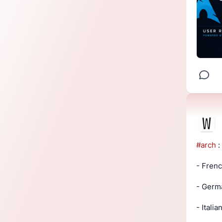
#
arch
 
- Frenc
- Germ
- Italia