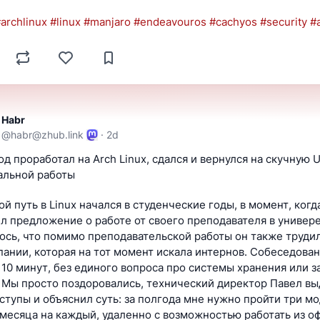
#
archlinux
#
linux
#
manjaro
#
endeavouros
#
cachyos
#
security
#
Habr
@
habr@zhub.link
·
2d
год проработал на Arch Linux, сдался и вернулся на скучную U
альной работы
ой путь в Linux начался в студенческие годы, в момент, когда
л предложение о работе от своего преподавателя в универе.
ось, что помимо преподавательской работы он также трудилс
пании, которая на тот момент искала интернов. Собеседован
 10 минут, без единого вопроса про системы хранения или за
 Мы просто поздоровались, технический директор Павел выд
ступы и объяснил суть: за полгода мне нужно пройти три мод
 месяца на каждый, удаленно с возможностью работать из оф