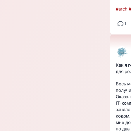
#
arch
1
Как я 
для ре
Весь м
получи
Оказал
IT-ком
заняло
кодом.
мне до
по два