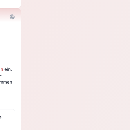
en
 ein. 
-
ommen 
e