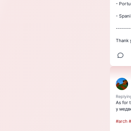
- Portu
- Spani
-------
Thank 
Replyin
As for 
у медв
#
arch