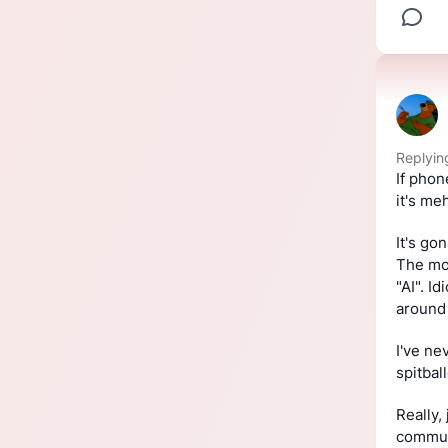
Replyin
If phon
it's me
It's go
The mo
"AI". I
around 
I've ne
spitbal
Really,
communi