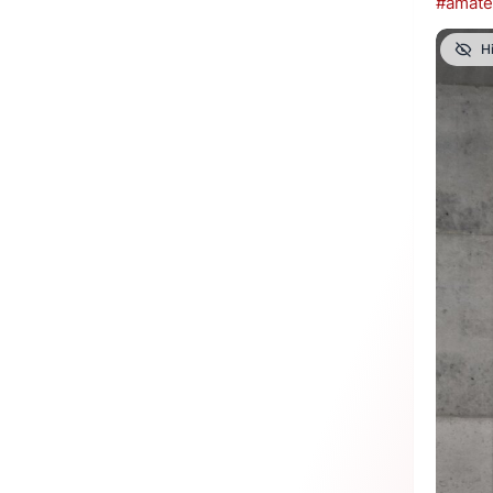
#amate
H