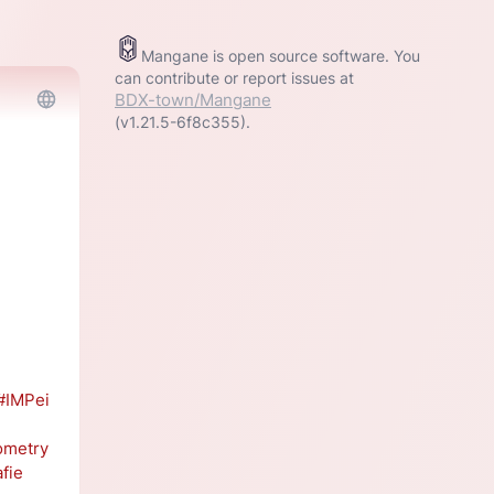
Mangane is open source software. You
can contribute or report issues at
BDX-town/Mangane
(v1.21.5-6f8c355).
#IMPei
ometry
fie