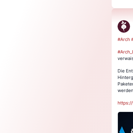
#
Arch
#
Arch_
verwais
Die Ent
Hinter
Pakete
werden
https://