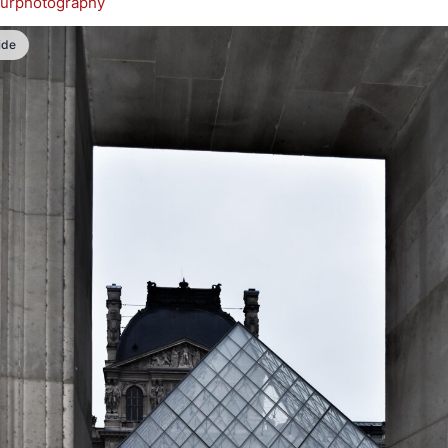
urphotography
ide