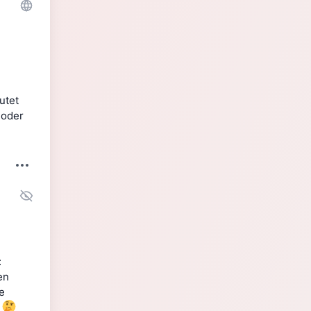
tet 
oder 
 
n 
 
 