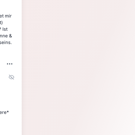
t mir 
) 
Ist 
nne & 
seins. 
ere*