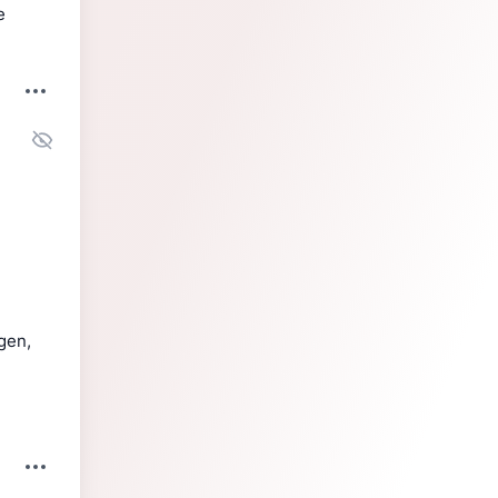
e
en, 