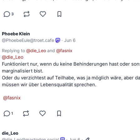
3
Phoebe Klein
@
PhoebeEule@troet.cafe
·
Jun 6
Replying to
@
die_Leo
and
@
fasnix
@
die_Leo
Funktioniert nur, wenn du keine Behinderungen hast oder sons
marginalisiert bist. 
Oder du verzichtest auf Teilhabe, was ja möglich wäre, aber da
müssen wir über Lebensqualität sprechen. 
@
fasnix
1
die_Leo
@
die_Leo@mastodon.social
·
Jun 6
·