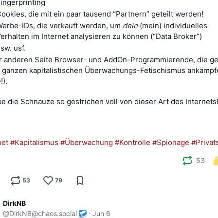
ingerprinting 
ookies, die mit ein paar tausend “Partnern” geteilt werden! 
erbe-IDs, die verkauft werden, um 
dein
 (mein) individuelles 
erhalten im Internet analysieren zu können (“Data Broker”) 
sw. usf. 
r anderen Seite Browser- und AddOn-Programmierende, die ge
 ganzen kapitalistischen Überwachungs-Fetischismus ankämpfe
). 
be die Schnauze so gestrichen voll von dieser Art des Internets
net
#Kapitalismus
#Überwachung
#Kontrolle
#Spionage
#Privat
53
53
79
DirkNB
@
DirkNB@chaos.social
·
Jun 6