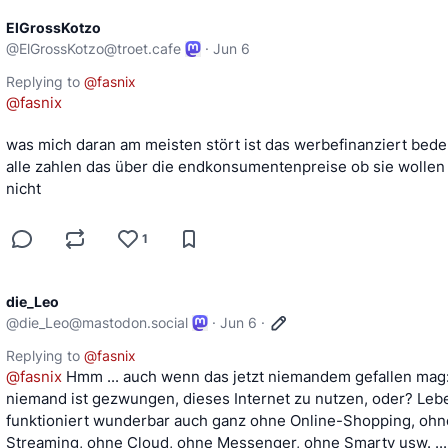
ElGrossKotzo
@
ElGrossKotzo@troet.cafe
·
Jun 6
Replying to
@
fasnix
@
fasnix
was mich daran am meisten stört ist das werbefinanziert bedeu
alle zahlen das über die endkonsumentenpreise ob sie wollen 
nicht
1
die_Leo
@
die_Leo@mastodon.social
·
Jun 6
·
Replying to
@
fasnix
@
fasnix
 Hmm ... auch wenn das jetzt niemandem gefallen mag:
niemand ist gezwungen, dieses Internet zu nutzen, oder? Lebe
funktioniert wunderbar auch ganz ohne Online-Shopping, ohne
Streaming, ohne Cloud, ohne Messenger, ohne Smarty usw. ...