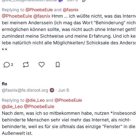
Replying to
@
PhoebeEule
and
@
fasnix
@
PhoebeEule
@
fasnix
 Hmm ... ich wüßte nicht, was das Interne
bei meinem Anderssein (ich mag das Wort "Behinderung" nicht
ermöglichen können sollte, was nicht auch ohne Internet geht? 
zumindest meine Sichtweise und meine Erfahrung. Und ich ke
lebe natürlich nicht alle Möglichkeiten/ Schicksale des Anders
2
flo
@
fasnix@fe.disroot.org
·
Jun 6
Replying to
@
die_Leo
and
@
PhoebeEule
@
die_Leo
@
PhoebeEule
Nach dem, was ich so mitbekommen habe, nutzen *insbesond
behinderte Menschen sehr viel mehr das Internet, als nicht-
behinderte, weil es für sie oftmals das einzige "Fenster" in die
Außenwelt ist.