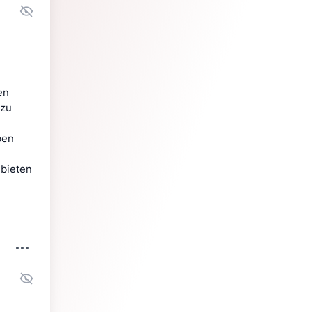
en
 zu
ben
nbieten