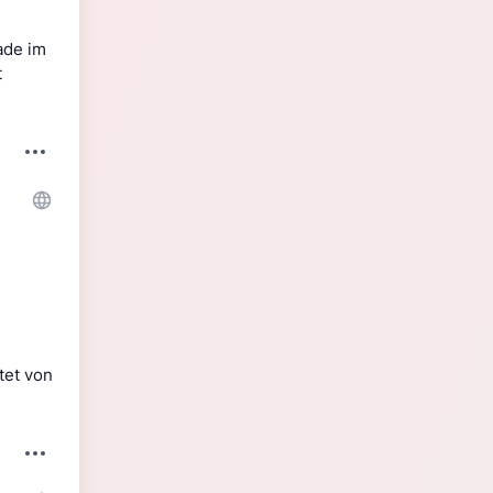
de im 
 
tet von 