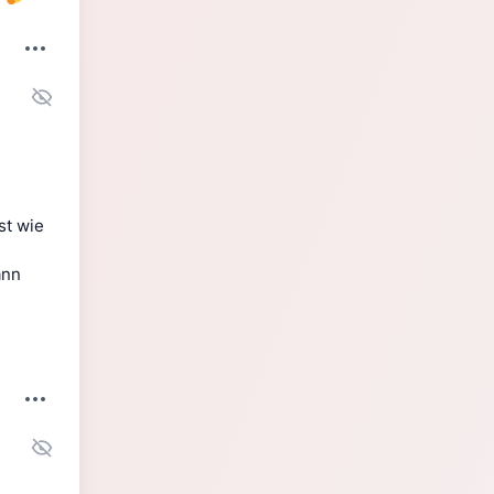
t wie 
nn 