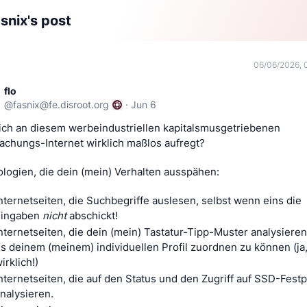
snix's post
06/06/2026, 
flo
@
fasnix@fe.disroot.org
·
Jun 6
ch an diesem werbeindustriellen kapitalsmusgetriebenen 
chungs-Internet wirklich maßlos aufregt? 
logien, die dein (mein) Verhalten ausspähen: 
nternetseiten, die Suchbegriffe auslesen, selbst wenn eins die 
ingaben 
nicht
 abschickt! 
nternetseiten, die dein (mein) Tastatur-Tipp-Muster analysieren
s deinem (meinem) individuellen Profil zuordnen zu können (ja,
irklich!) 
nternetseiten, die auf den Status und den Zugriff auf SSD-Festpl
nalysieren. 