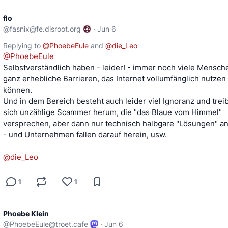
flo
@
fasnix@fe.disroot.org
·
Jun 6
Replying to
@
PhoebeEule
and
@
die_Leo
@
PhoebeEule
Selbstverständlich haben - leider! - immer noch viele Mensch
ganz erhebliche Barrieren, das Internet vollumfänglich nutzen
können.
Und in dem Bereich besteht auch leider viel Ignoranz und trei
sich unzählige Scammer herum, die "das Blaue vom Himmel"
versprechen, aber dann nur technisch halbgare "Lösungen" a
- und Unternehmen fallen darauf herein, usw.
@
die_Leo
1
1
Phoebe Klein
@
PhoebeEule@troet.cafe
·
Jun 6