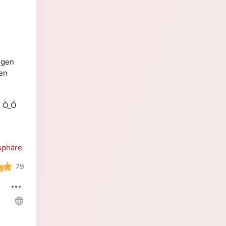
gen 
n 
! Ò_Ó 
sphäre
79