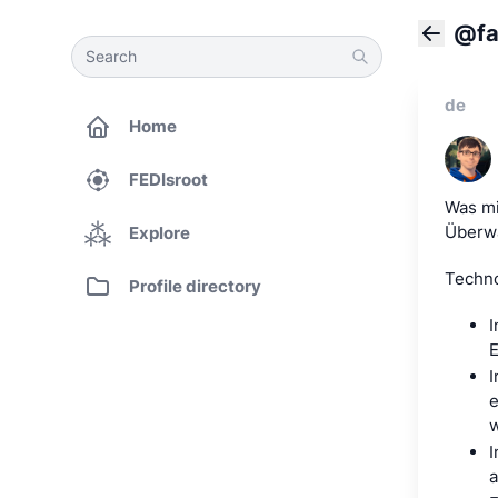
@fa
Search
Search
Back
de
Home
FEDIsroot
Was mi
Überwa
Explore
Techno
Profile directory
I
E
I
e
w
I
a