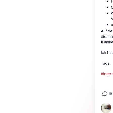
F
C
W
V
u
Auf de
diesen
(Danke!
Ich ha
Tags: 
#Inter
10