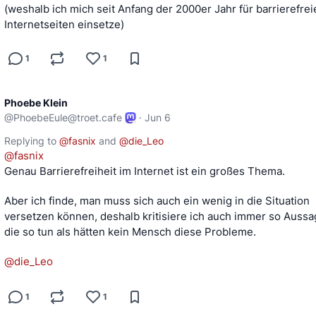
(weshalb ich mich seit Anfang der 2000er Jahr für barrierefrei
Internetseiten einsetze)
1
1
Phoebe Klein
@
PhoebeEule@troet.cafe
·
Jun 6
Replying to
@
fasnix
and
@
die_Leo
@
fasnix
Genau Barrierefreiheit im Internet ist ein großes Thema. 
Aber ich finde, man muss sich auch ein wenig in die Situation 
versetzen können, deshalb kritisiere ich auch immer so Aussag
die so tun als hätten kein Mensch diese Probleme. 
@
die_Leo
1
1