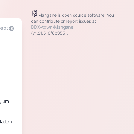
Mangane is open source software. You
can contribute or report issues at
BDX-town/Mangane
08:05
(v1.21.5-6f8c355).
, um 
 
atten 