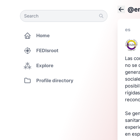
@en
Search
Search
Back
es
Home
FEDIsroot
Las co
no se d
Explore
genera
social
Profile directory
posibi
rígida
recono
Se gen
sanita
experi
en esp