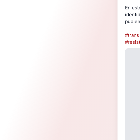
En est
identi
pudien
#trans
#resis