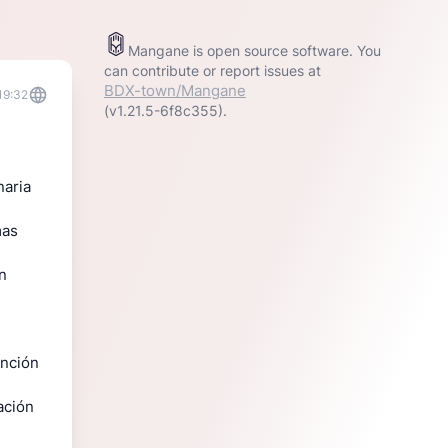
Mangane is open source software. You
can contribute or report issues at
BDX-town/Mangane
19:32
(v1.21.5-6f8c355).
naria
mas
n
ención
ación