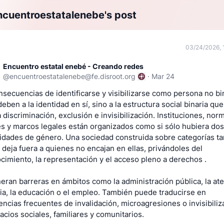
cuentroestatalenebe's post
03/24/2026, 
Encuentro estatal enebé - Creando redes
@
encuentroestatalenebe@fe.disroot.org
·
Mar 24
nsecuencias de identificarse y visibilizarse como persona no bi
eben a la identidad en sí, sino a la estructura social binaria que
 discriminación, exclusión e invisibilización. Instituciones, nor
es y marcos legales están organizados como si sólo hubiera dos
lidades de género. Una sociedad construida sobre categorías ta
s deja fuera a quienes no encajan en ellas, privándoles del
cimiento, la representación y el acceso pleno a derechos .
eran barreras en ámbitos como la administración pública, la at
ria, la educación o el empleo. También puede traducirse en
encias frecuentes de invalidación, microagresiones o invisibiliz
acios sociales, familiares y comunitarios.