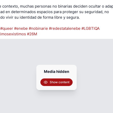
e contexto, muchas personas no binarias deciden ocultar o adap
dad en determinados espacios para proteger su seguridad, no
do vivir su identidad de forma libre y segura.
#queer
#enebe
#nobinarie
#redestatalenebe
#LGBTIQA
timosexistimos
#26M
Media hidden
Show content