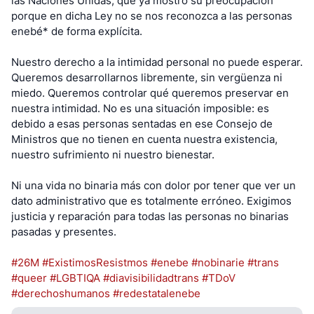
las Naciones Unidas, que ya mostró su preocupación
porque en dicha Ley no se nos reconozca a las personas
enebé* de forma explícita.
Nuestro derecho a la intimidad personal no puede esperar.
Queremos desarrollarnos libremente, sin vergüenza ni
miedo. Queremos controlar qué queremos preservar en
nuestra intimidad. No es una situación imposible: es
debido a esas personas sentadas en ese Consejo de
Ministros que no tienen en cuenta nuestra existencia,
nuestro sufrimiento ni nuestro bienestar.
Ni una vida no binaria más con dolor por tener que ver un
dato administrativo que es totalmente erróneo. Exigimos
justicia y reparación para todas las personas no binarias
pasadas y presentes.
#26M
#ExistimosResistmos
#enebe
#nobinarie
#trans
#queer
#LGBTIQA
#diavisibilidadtrans
#TDoV
#derechoshumanos
#redestatalenebe