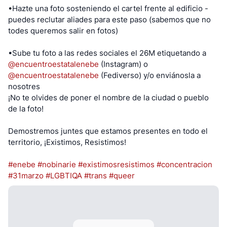
•Hazte una foto sosteniendo el cartel frente al edificio -
puedes reclutar aliades para este paso (sabemos que no
todes queremos salir en fotos)
•Sube tu foto a las redes sociales el 26M etiquetando a
@
encuentroestatalenebe
(Instagram) o
@
encuentroestatalenebe
(Fediverso) y/o enviánosla a
nosotres
¡No te olvides de poner el nombre de la ciudad o pueblo
de la foto!
Demostremos juntes que estamos presentes en todo el
territorio, ¡Existimos, Resistimos!
#enebe
#nobinarie
#existimosresistimos
#concentracion
#31marzo
#LGBTIQA
#trans
#queer