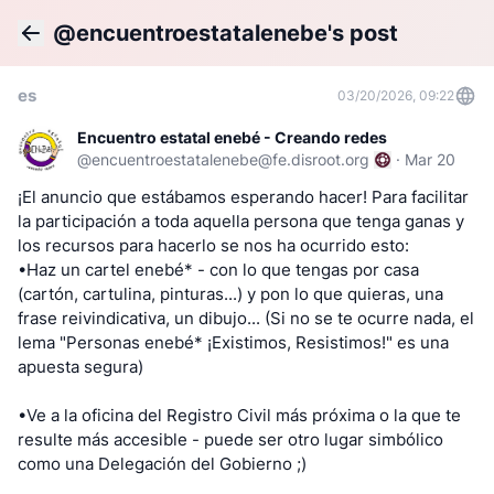
@encuentroestatalenebe's post
Back
es
03/20/2026, 09:22
Encuentro estatal enebé - Creando redes
@
encuentroestatalenebe@fe.disroot.org
·
Mar 20
¡El anuncio que estábamos esperando hacer! Para facilitar
la participación a toda aquella persona que tenga ganas y
los recursos para hacerlo se nos ha ocurrido esto:
•Haz un cartel enebé* - con lo que tengas por casa
(cartón, cartulina, pinturas...) y pon lo que quieras, una
frase reivindicativa, un dibujo... (Si no se te ocurre nada, el
lema "Personas enebé* ¡Existimos, Resistimos!" es una
apuesta segura)
•Ve a la oficina del Registro Civil más próxima o la que te
resulte más accesible - puede ser otro lugar simbólico
como una Delegación del Gobierno ;)