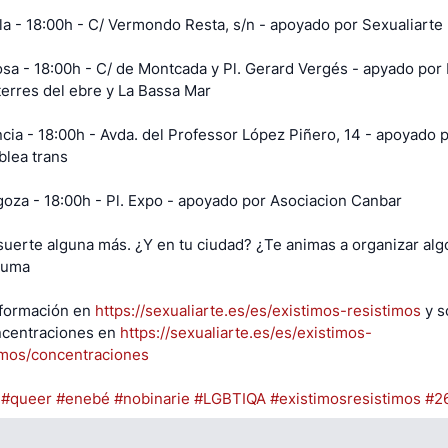
lla - 18:00h - C/ Vermondo Resta, s/n - apoyado por Sexualiarte
osa - 18:00h - C/ de Montcada y Pl. Gerard Vergés - apyado por
terres del ebre y La Bassa Mar
ncia - 18:00h - Avda. del Professor López Piñero, 14 - apoyado 
lea trans
goza - 18:00h - Pl. Expo - apoyado por Asociacion Canbar
suerte alguna más. ¿Y en tu ciudad? ¿Te animas a organizar alg
suma
formación en
https://sexualiarte.es/es/existimos-resistimos
y s
ncentraciones en
https://sexualiarte.es/es/existimos-
imos/concentraciones
#queer
#enebé
#nobinarie
#LGBTIQA
#existimosresistimos
#2