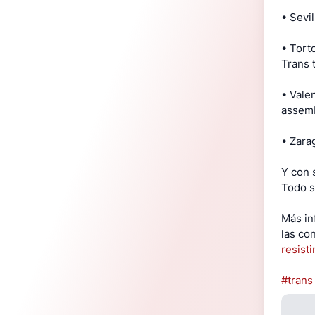
• Sevi
• Tort
Trans 
• Vale
assemb
• Zara
Y con 
Todo 
Más in
las co
resist
#trans