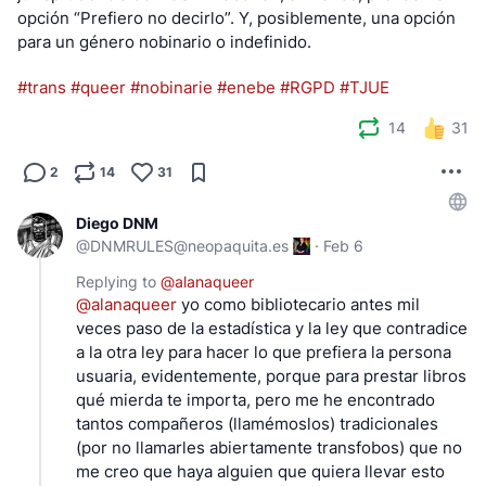
opción “Prefiero no decirlo”. Y, posiblemente, una opción 
para un género nobinario o indefinido.
#trans
#queer
#nobinarie
#enebe
#RGPD
#TJUE
14
31
2
14
31
Diego DNM
@
DNMRULES@neopaquita.es
·
Feb 6
Replying to
@
alanaqueer
@
alanaqueer
 yo como bibliotecario antes mil 
veces paso de la estadística y la ley que contradice 
a la otra ley para hacer lo que prefiera la persona 
usuaria, evidentemente, porque para prestar libros 
qué mierda te importa, pero me he encontrado 
tantos compañeros (llamémoslos) tradicionales 
(por no llamarles abiertamente transfobos) que no 
me creo que haya alguien que quiera llevar esto 