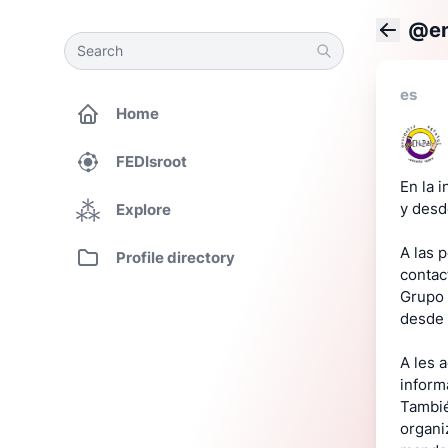
@en
Search
Search
Back
es
Home
FEDIsroot
En la 
y desd
Explore
A las 
Profile directory
contac
Grupo 
desde 
A les 
inform
Tambié
organi