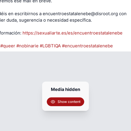
emos ese mail en breve.
éis en escribirnos a encuentroestatalenebe@disroot.org con
ier duda, sugerencia o necesidad específica.
formación:
https://sexualiarte.es/es/encuentroestatalenebe
#queer
#nobinarie
#LGBTIQA
#encuentroestatalenebe
Media hidden
Show content