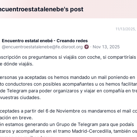
cuentroestatalenebe's post
11/13/2025, 
Encuentro estatal enebé - Creando redes
@
encuentroestatalenebe@fe.disroot.org
·
Nov 13, 2025
inscripción os preguntamos si viajáis con coche, si compartiríai
e dónde viajáis.
personas ya aceptadas os hemos mandado un mail poniendo en
to conductores con posibles acompañantes u os hemos facilit
de Telegram para poder organizaros y viajar en compañía en tr
vuestras ciudades.
aceptades a partir del 6 de Noviembre os mandaremos el mail c
ación en breve.
n estamos generando un Grupo de Telegram para que podaís
zaros y acompañaros en el tramo Madrid-Cercedilla, también o