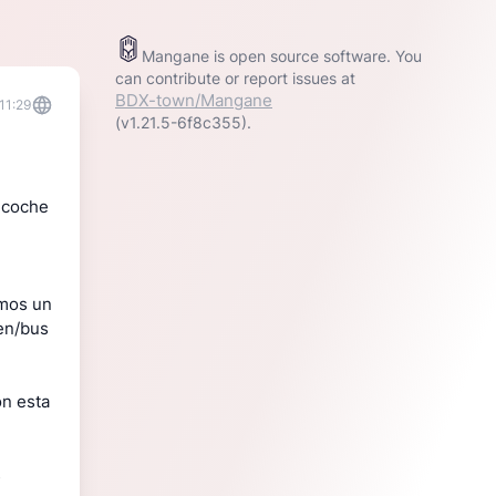
Mangane is open source software. You
can contribute or report issues at
BDX-town/Mangane
11:29
(v1.21.5-6f8c355).
s coche
amos un
en/bus
on esta
s