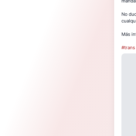
mandar
No dud
cualqu
Más in
#trans