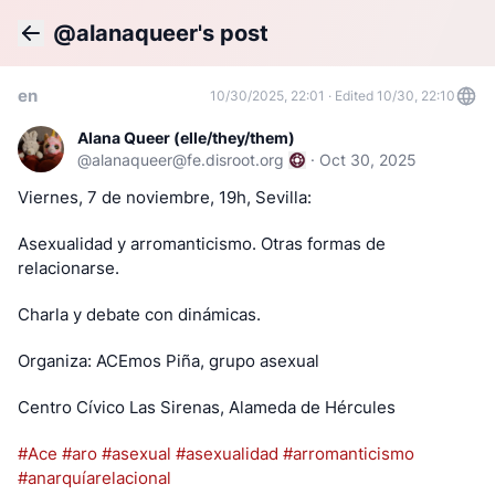
@alanaqueer's post
Back
en
10/30/2025, 22:01
·
Edited 10/30, 22:10
Alana Queer (elle/they/them)
@
alanaqueer@fe.disroot.org
·
Oct 30, 2025
Viernes, 7 de noviembre, 19h, Sevilla:
Asexualidad y arromanticismo. Otras formas de 
relacionarse.
Charla y debate con dinámicas.
Organiza: ACEmos Piña, grupo asexual 
Centro Cívico Las Sirenas, Alameda de Hércules
#Ace
#aro
#asexual
#asexualidad
#arromanticismo
#anarquíarelacional