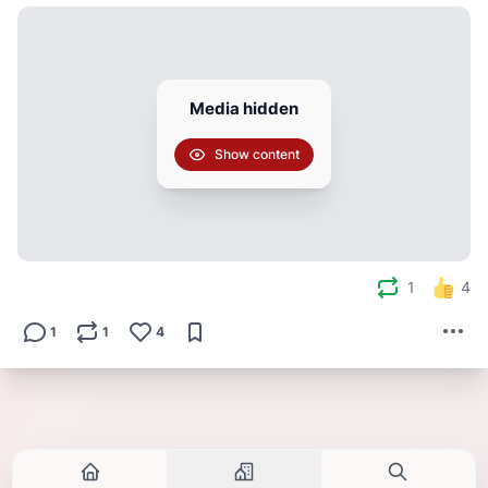
Media hidden
Show content
1
4
1
1
4