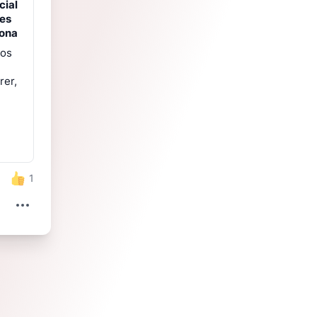
cial
res
rona
nos
rer,
1