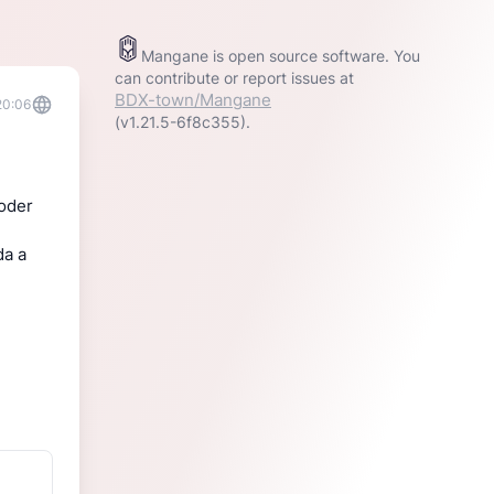
Mangane is open source software. You
can contribute or report issues at
BDX-town/Mangane
20:06
(v1.21.5-6f8c355).
poder
da a