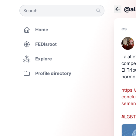
Search
Search
@al
Back
es
Home
FEDIsroot
La atl
Explore
compet
El Tri
Profile directory
hormon
https:
conclu
semeny
#LGBT