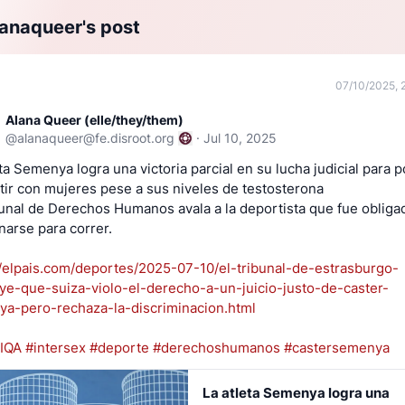
anaqueer's post
07/10/2025, 
Alana Queer (elle/they/them)
@
alanaqueer@fe.disroot.org
·
Jul 10, 2025
eta Semenya logra una victoria parcial en su lucha judicial para 
ir con mujeres pese a sus niveles de testosterona
bunal de Derechos Humanos avala a la deportista que fue obliga
arse para correr.
//elpais.com/deportes/2025-07-10/el-tribunal-de-estrasburgo-
ye-que-suiza-violo-el-derecho-a-un-juicio-justo-de-caster-
a-pero-rechaza-la-discriminacion.html
IQA
#intersex
#deporte
#derechoshumanos
#castersemenya
La atleta Semenya logra una