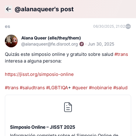
@alanaqueer's post
Back
es
06/30/2025, 21:02
Alana Queer (elle/they/them)
@
alanaqueer@fe.disroot.org
·
Jun 30, 2025
Quizás este simposio online y gratuito sobre salud
#trans
interesa a alguna persona:
https://jisst.org/simposio-online
#trans
#saludtrans
#LGBTIQA
+
#queer
#nobinarie
#salud
Simposio Online – JISST 2025
Información completa sobre el Simposio Online de