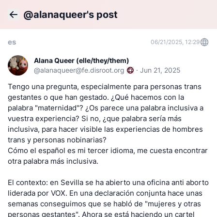
@alanaqueer's post
Back
es
06/21/2025, 12:29
Alana Queer (elle/they/them)
@
alanaqueer@fe.disroot.org
·
Jun 21, 2025
Tengo una pregunta, especialmente para personas trans
gestantes o que han gestado. ¿Qué hacemos con la
palabra "maternidad"? ¿Os parece una palabra inclusiva a
vuestra experiencia? Si no, ¿que palabra sería más
inclusiva, para hacer visible las experiencias de hombres
trans y personas nobinarias?
Cómo el español es mi tercer idioma, me cuesta encontrar
otra palabra más inclusiva.
El contexto: en Sevilla se ha abierto una oficina anti aborto
liderada por VOX. En una declaración conjunta hace unas
semanas conseguimos que se habló de "mujeres y otras
personas gestantes". Ahora se está haciendo un cartel