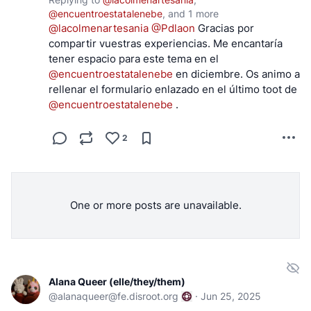
@
encuentroestatalenebe
, and
1 more
@
lacolmenartesania
@
Pdlaon
Gracias por
compartir vuestras experiencias. Me encantaría
tener espacio para este tema en el
@
encuentroestatalenebe
en diciembre. Os animo a
rellenar el formulario enlazado en el último toot de
@
encuentroestatalenebe
.
2
One or more posts are unavailable.
Alana Queer (elle/they/them)
@
alanaqueer@fe.disroot.org
·
Jun 25, 2025