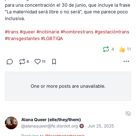
para una concentración el 30 de junio, que incluye la frase
"La maternidad será libre o no será", que me parece poco
inclusiva.
#trans
#queer
#nobinarie
#hombrestrans
#gestacióntrans
#transgestantes
#LGBTIQA
4
11
4
11
One or more posts are unavailable.
Alana Queer (elle/they/them)
@
alanaqueer@fe.disroot.org
·
Jun 25, 2025
Replying to
@
lacolmenartesania
,