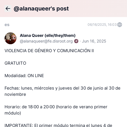
@alanaqueer's post
Back
es
06/16/2025, 16:03
Alana Queer (elle/they/them)
@
alanaqueer@fe.disroot.org
·
Jun 16, 2025
VIOLENCIA DE GÉNERO Y COMUNICACIÓN II
GRATUITO
Modalidad: ON LINE
Fechas: lunes, miércoles y jueves del 30 de junio al 30 de
noviembre
Horario: de 18:00 a 20:00 (horario de verano primer
módulo)
IMPORTANTE: El primer módulo termina el lunes 4 de