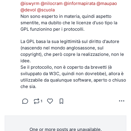
@
iswyrm
@
nilocram
@
informapirata
@
maupao
semplicemente nella mia bolla del club dei nerd,
Come previsto, nessun utente di Google ha battuto 
@
devol
@
scuola
come dice il post
.
ciglio. In effetti, nessuno di loro se n'è accorto. Nel 
Non sono esperto in materia, quindi aspetto 
Così quello che mi pareva uno tsunami era un
peggiore dei casi, alcuni dei loro contatti sono 
smentite, ma dubito che le licenze d'uso tipo la 
sassolino nella
diventati offline. Tutto qui. Ma per la federazione 
GPL funzionino per i protocolli.
pozzanghera!
XMPP è stato come se la maggior parte degli 
utenti fosse improvvisamente scomparsa. Persino 
La GPL basa la sua legittimità sul diritto d'autore 
Ciao!
gli irriducibili fanatici di XMPP, come il vostro 
(nascendo nel mondo anglosassone, sul 
C.
servitore, hanno dovuto creare account Google per 
copyright), che però copre la realizzazione, non le 
mantenere i contatti con gli amici. Ricordate: per 
idee.
loro eravamo semplicemente offline. Era colpa 
Se il protocollo, non è coperto da brevetti (è 
nostra.
sviluppato da W3C, quindi non dovrebbe), allora è 
Sebbene XMPP esista ancora e sia una comunità 
utilizzabile da qualunque software, aperto o chiuso 
molto attiva, non si è mai ripreso da questo colpo. 
che sia.
Le aspettative troppo alte sull'adozione da parte di 
Google hanno portato a un'enorme delusione e a 
1
una silenziosa caduta nell'oblio. XMPP è diventato 
di nicchia. Così di nicchia che quando le chat di 
gruppo sono diventate di moda (Slack, Discord), la 
comunità del software libero le ha reinventate 
(Matrix) per competere mentre le chat di gruppo 
One or more posts are unavailable.