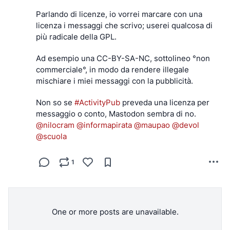
Questo aneddoto è stato raccontato da Glyn Moody 
Parlando di licenze, io vorrei marcare con una 
nel suo libro "Rebel Code" e dimostra che 
licenza i messaggi che scrivo; userei qualcosa di 
l'uccisione di progetti open source e 
più radicale della GPL.
decentralizzati è un obiettivo davvero 
consapevole. Non accade mai a caso e non è mai 
Ad esempio una CC-BY-SA-NC, sottolineo °non 
causato dalla sfortuna.
commerciale°, in modo da rendere illegale 
Microsoft ha utilizzato una tattica simile per 
mischiare i miei messaggi con la pubblicità.
assicurarsi il dominio nel mercato dell'office con 
Microsoft Office, utilizzando formati proprietari (un 
Non so se 
#
ActivityPub
 preveda una licenza per 
formato di file può essere visto come un protocollo 
messaggio o conto, Mastodon sembra di no.
per lo scambio di dati). Quando le alternative 
@
nilocram
@
informapirata
@
maupao
@
devol
(OpenOffice e poi LibreOffice) sono diventate 
@
scuola
abbastanza brave ad aprire i formati doc/xls/ppt, 
Microsoft ha rilasciato un nuovo formato che ha 
1
definito "aperto e standardizzato". Il formato era, di 
proposito, molto complicato (20.000 pagine di 
specifiche!) e, soprattutto, sbagliato. Sì, sono stati 
introdotti alcuni bug nelle specifiche, il che 
significa che un software che implementa il 
One or more posts are unavailable.
formato OOXML completo si comporta in modo 