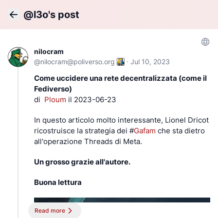
@l3o's post
Back
nilocram
@
nilocram@poliverso.org
·
Jul 10, 2023
Come uccidere una rete decentralizzata (come il
Fediverso)
di  
Ploum 
il 2023-06-23
In questo articolo molto interessante, Lionel Dricot 
ricostruisce la strategia dei #
Gafam
 che sta dietro 
all'operazione Threads di Meta.
Un grosso grazie all'autore.
Buona lettura
Read more