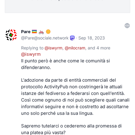
erano già possibili con XMPP. (Disclaimer: non ho 
mai studiato il protocollo Matrix, quindi non ho idea 
di come si comporti tecnicamente rispetto a XMPP. 
Credo semplicemente che risolva lo stesso 
problema e competa nello stesso spazio di XMPP).
Pare
XMPP sarebbe diverso oggi se Google non vi 
@
Pare@sociale.network
·
Sep 18, 2023
avesse mai aderito o non fosse mai stato 
Replying to
@
iswyrm
,
@
nilocram
, and
4 more
considerato come parte di esso? Nessuno può 
@
iswyrm
dirlo. Ma sono convinto che sarebbe cresciuto più 
Il punto però è anche come le comunità si 
lentamente e, forse, in modo più sano. Che 
difenderanno.
sarebbe più grande e più importante di oggi. Che 
sarebbe stata la piattaforma di comunicazione 
L'adozione da parte di entità commerciali del 
decentralizzata di default. Una cosa è certa: se 
protocollo ActivityPub non costringerà le attuali 
Google non avesse aderito, XMPP non sarebbe 
istanze del fediverso a federarsi con quell'entità.
peggiore di quello che è oggi.
Così come ognuno di noi può scegliere quali canali 
informativi seguire e non è costretto ad ascoltarne 
uno solo perché usa la sua lingua.
Non è stata la prima volta: la strategia di
Sapremo tutelarci o cederemo alla promessa di 
Microsoft
una platea più vasta?